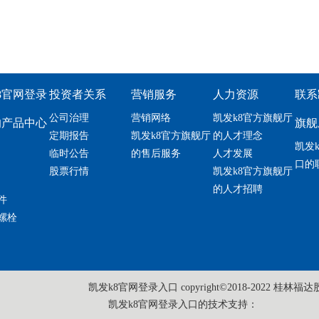
8官网登录
投资者关系
营销服务
人力资源
联系
公司治理
营销网络
凯发k8官方旗舰厅
的产品中心
旗舰
定期报告
凯发k8官方旗舰厅
的人才理念
凯发
临时公告
的售后服务
人才发展
口的
股票行情
凯发k8官方旗舰厅
的人才招聘
件
螺栓
凯发k8官网登录入口 copyright©2018-2022 桂林福达股份有限
凯发k8官网登录入口的技术支持：