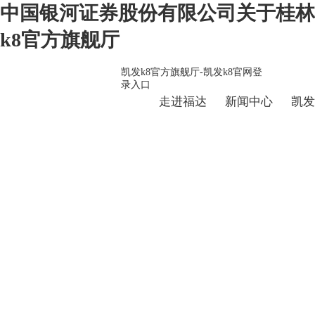
中国银河证券股份有限公司关于桂林
k8官方旗舰厅
凯发k8官方旗舰厅-凯发k8官网登
录入口
走进福达
新闻中心
凯发