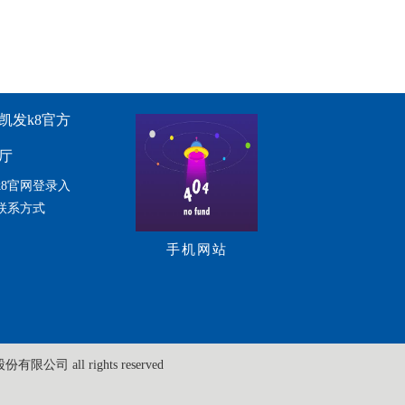
凯发k8官方
厅
k8官网登录入
联系方式
手机网站
公司 all rights reserved