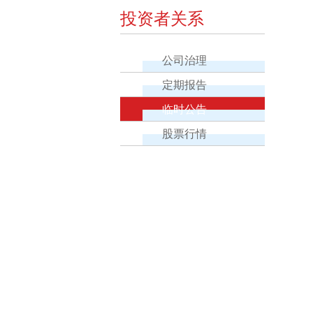
投资者关系
公司治理
定期报告
临时公告
股票行情