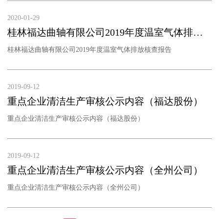
2020-01-29
桂林福达曲轴有限公司2019年度温室气体排放核查报告
桂林福达曲轴有限公司2019年度温室气体排放核查报告
2019-09-12
重点企业清洁生产审核公示内容（福达股份）
重点企业清洁生产审核公示内容（福达股份）
2019-09-12
重点企业清洁生产审核公示内容（全州公司）
重点企业清洁生产审核公示内容（全州公司）