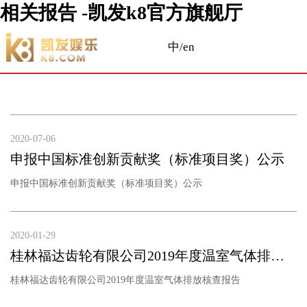
相关报告 -凯发k8官方旗舰厅
中/en
2020-07-06
申报中国标准创新贡献奖（标准项目奖）公示
申报中国标准创新贡献奖（标准项目奖）公示
2020-01-29
桂林福达齿轮有限公司2019年度温室气体排放核查报告
桂林福达齿轮有限公司2019年度温室气体排放核查报告