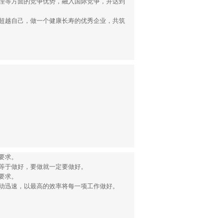
理等方面的竞争优势，融入国际竞争，并达到
超越自己，做一个健康长寿的优秀企业，共筑
要求。
等于做好，要做就一定要做好。
要求。
动迅速，以最高的效率将每一项工作做好。