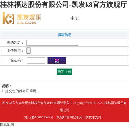
桂林福达股份有限公司-凯发k8官方旗舰厅
中/en
填写信息
您的姓名：
上传简历：
验证码：
说明：
1. 提交您的姓名和简历。
凯发k8官方旗舰厅的版权所有凯发k8官网登录入口 copyright©2018-2022 桂林福达股份有
限公司
桂icp备100082542号 凯发k8官网登录入口的技术支持：
网站地图