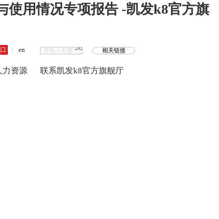
与使用情况专项报告 -凯发k8官方旗
入口
|
en
相关链接
人力资源
联系凯发k8官方旗舰厅