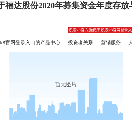
于福达股份2020年募集资金年度存放
凯发k8官方旗舰厅-凯发k8官网登录
k8官网登录入口的产品中心
投资者关系
营销服务