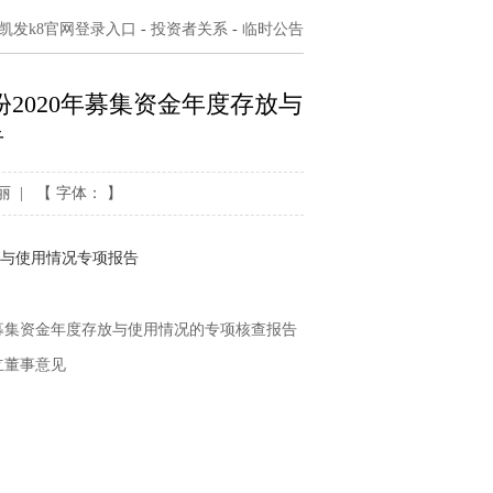
-凯发k8官网登录入口
-
投资者关系
-
临时公告
2020年募集资金年度存放与
告
丽 | 【 字体： 】
放与使用情况专项报告
度募集资金年度存放与使用情况的专项核查报告
立董事意见