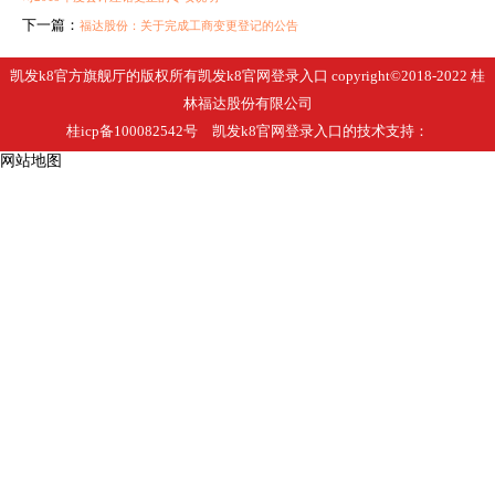
下一篇：
福达股份：关于完成工商变更登记的公告
凯发k8官方旗舰厅的版权所有凯发k8官网登录入口 copyright©2018-2022 桂
林福达股份有限公司
桂icp备100082542号 凯发k8官网登录入口的技术支持：
网站地图