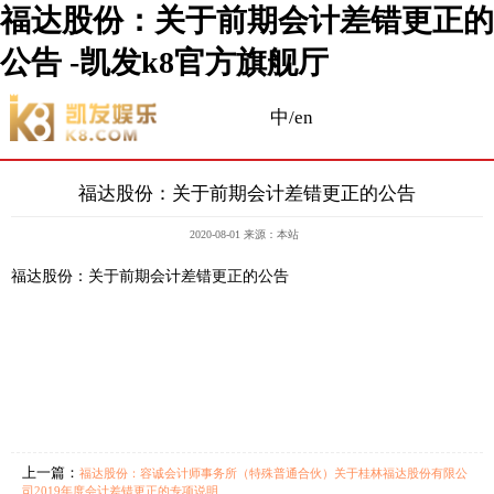
福达股份：关于前期会计差错更正的
公告 -凯发k8官方旗舰厅
中/en
福达股份：关于前期会计差错更正的公告
2020-08-01 来源：本站
福达股份：关于前期会计差错更正的公告
上一篇：
福达股份：容诚会计师事务所（特殊普通合伙）关于桂林福达股份有限公
司2019年度会计差错更正的专项说明