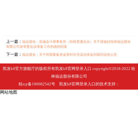
上一篇：
福达股份：容诚会计师事务所（特殊普通合伙）关于请做好桂林福达股份
有限公司发审委会议准备工作的函的回复
下一篇：
福达股份：关于闲置募集资金暂时补充流动资金到期归还的公告
凯发k8官方旗舰厅的版权所有凯发k8官网登录入口 copyright©2018-2022 桂
林福达股份有限公司
桂icp备100082542号 凯发k8官网登录入口的技术支持：
网站地图