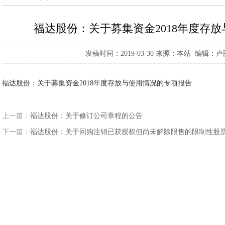
福达股份：关于募集资金2018年度存
发稿时间：2019-03-30 来源：本站 编辑：卢
福达股份：关于募集资金2018年度存放与使用情况的专项报告
上一篇：
福达股份：关于修订公司章程的公告
下一篇：
福达股份：关于回购注销已获授权但尚未解除限售的限制性股