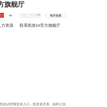
官方旗舰厅
入口
|
en
相关链接
人力资源
联系凯发k8官方旗舰厅
-凯发k8官网登录入口
-
投资者关系
-
临时公告