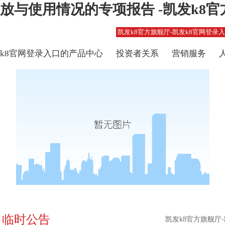
存放与使用情况的专项报告 -凯发k8
凯发k8官方旗舰厅-凯发k8官网登录
k8官网登录入口的产品中心
投资者关系
营销服务
临时公告
凯发k8官方旗舰厅