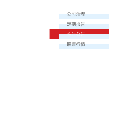
公司治理
定期报告
临时公告
股票行情