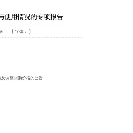
放与使用情况的专项报告
丽 | 【 字体： 】
票及调整回购价格的公告