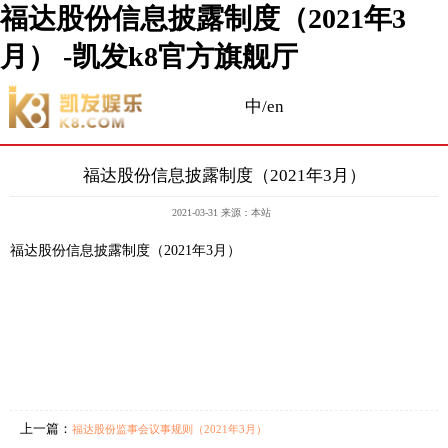
福达股份信息披露制度（2021年3
月） -凯发k8官方旗舰厅
中/en
福达股份信息披露制度（2021年3月）
2021-03-31 来源：本站
福达股份信息披露制度（2021年3月）
上一篇：
福达股份监事会议事规则（2021年3月）