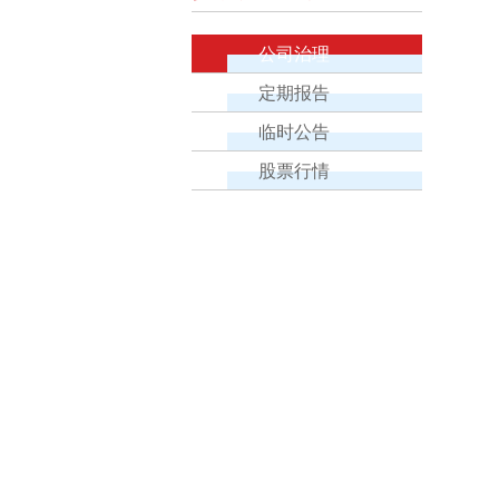
公司治理
定期报告
临时公告
股票行情