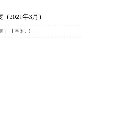
2021年3月）
丽 | 【 字体： 】