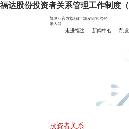
福达股份投资者关系管理工作制度（20
凯发k8官方旗舰厅-凯发k8官网登
录入口
走进福达
新闻中心
凯发
投资者关系