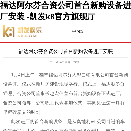
福达阿尔芬合资公司首台新购设备进
厂安装 -凯发k8官方旗舰厅
中/en
福达阿尔芬合资公司首台新购设备进厂安装
2019-01-27 来源：本站
1月4日上午，桂林福达阿尔芬大型曲轴有限公司首台新购
设备进厂仪式在新厂房建设现场举行。仪式上，福达股份总
经理、合资公司董事长赵宏伟宣布首台新购设备正式进厂。
合资公司领导、公司职工代表参加仪式，共同见证这一具有
里程碑意义的时刻。
此次进厂的首台新购设备，是从奥地利wfl公司引进的车
铣复合加工中心。合资公司首台新购设备的进厂、安装，拉