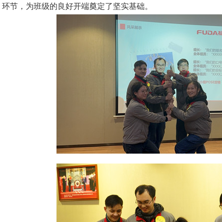
环节，为班级的良好开端奠定了坚实基础。