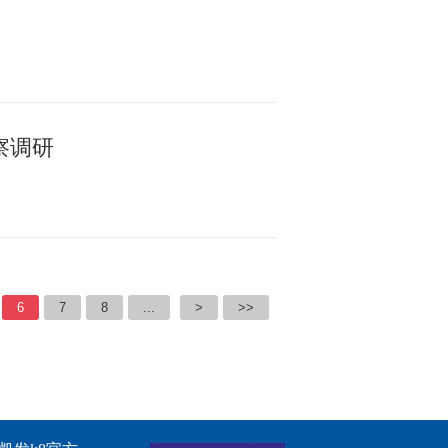
察调研
6
7
8
...
>
>>