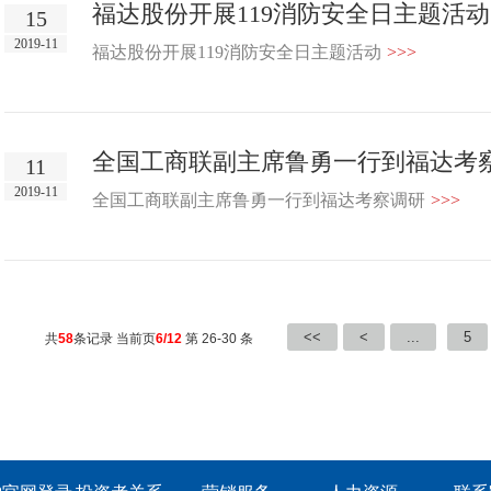
福达股份开展119消防安全日主题活动
15
2019-11
福达股份开展119消防安全日主题活动
>>>
全国工商联副主席鲁勇一行到福达考
11
2019-11
全国工商联副主席鲁勇一行到福达考察调研
>>>
<<
<
...
5
共
58
条记录 当前页
6/12
第 26-30 条