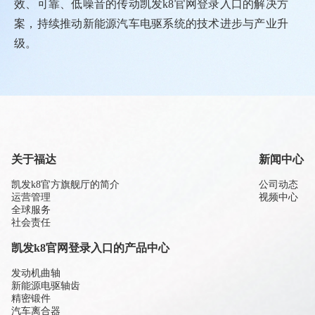
联系凯发k8官方旗舰厅
效、可靠、低噪音的传动凯发k8官网登录入口的解决方
案，持续推动新能源汽车电驱系统的技术进步与产业升
级。
关于福达
新闻中心
凯发k8官方旗舰厅的简介
公司动态
运营管理
视频中心
全球服务
社会责任
凯发k8官网登录入口的产品中心
发动机曲轴
新能源电驱轴齿
精密锻件
汽车离合器