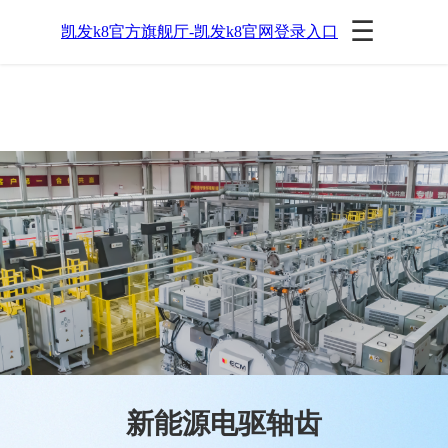
☰
凯发k8官方旗舰厅-凯发k8官网登录入口
福达股份-凯发k8官方旗舰厅
✕
关于福达
凯发k8官方旗舰厅的简介
? switch to english
运营管理
全球服务
社会责任
新闻中心
新能源电驱轴齿