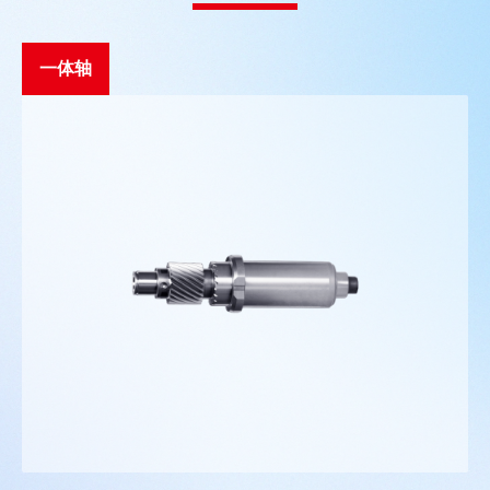
公司动态
视频中心
一体轴
凯发k8官网登录入口的产品中心
发动机曲轴
新能源电驱轴齿
精密锻件
汽车离合器
螺旋锥齿轮
机器人关节模组
创新与研发
研发能力
试验能力