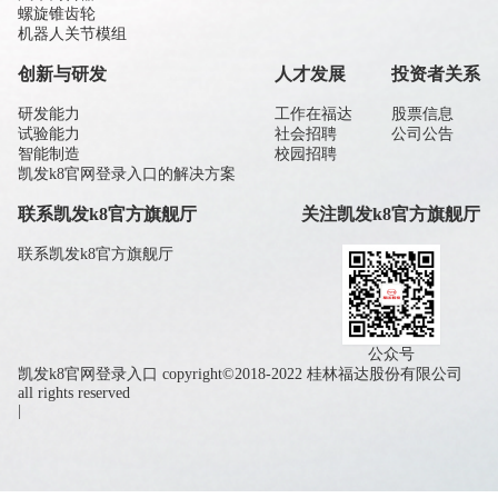
螺旋锥齿轮
机器人关节模组
创新与研发
人才发展
投资者关系
研发能力
工作在福达
股票信息
试验能力
社会招聘
公司公告
智能制造
校园招聘
凯发k8官网登录入口的解决方案
联系凯发k8官方旗舰厅
关注凯发k8官方旗舰厅
联系凯发k8官方旗舰厅
公众号
凯发k8官网登录入口 copyright©2018-2022 桂林福达股份有限公司
all rights reserved
|