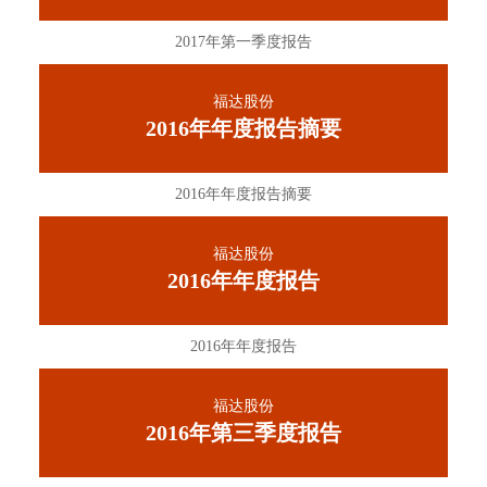
2017年第一季度报告
福达股份
2016年年度报告摘要
2016年年度报告摘要
福达股份
2016年年度报告
2016年年度报告
福达股份
2016年第三季度报告