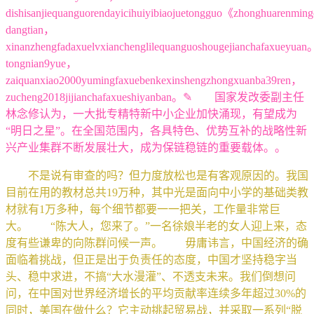
dishisanjiequanguorendayicihuiyibiaojuetongguo《zhonghuarenmin
dangtian，
xinanzhengfadaxuelvxianchenglilequanguoshougejianchafaxueyuan
tongnian9yue，
zaiquanxiao2000yumingfaxuebenkexinshengzhongxuanba39ren，
zucheng2018jijianchafaxueshiyanban。✎ 国家发改委副主任
林念修认为，一大批专精特新中小企业加快涌现，有望成为
“明日之星”。在全国范围内，各具特色、优势互补的战略性新
兴产业集群不断发展壮大，成为保链稳链的重要载体。。
不是说有审查的吗？但力度放松也是有客观原因的。我国
目前在用的教材总共19万种，其中光是面向中小学的基础类教
材就有1万多种，每个细节都要一一把关，工作量非常巨
大。 “陈大人，您来了。”一名徐娘半老的女人迎上来，态
度有些谦卑的向陈群问候一声。 毋庸讳言，中国经济的确
面临着挑战，但正是出于负责任的态度，中国才坚持稳字当
头、稳中求进，不搞“大水漫灌”、不透支未来。我们倒想问
问，在中国对世界经济增长的平均贡献率连续多年超过30%的
同时，美国在做什么？它主动挑起贸易战，并采取一系列“脱