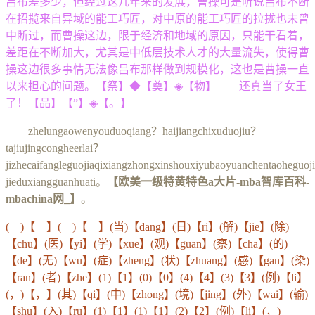
吕布差多少，但经过这几年来的发展，曹操可是听说吕布不断
在招揽来自异域的能工巧匠，对中原的能工巧匠的拉拢也未曾
中断过，而曹操这边，限于经济和地域的原因，只能干看着，
差距在不断加大，尤其是中低层技术人才的大量流失，使得曹
操这边很多事情无法像吕布那样做到规模化，这也是曹操一直
以来担心的问题。【祭】◆【奠】◈【物】 还真当了女王
了！【品】【”】◈【。】
zhelungaowenyouduoqiang？haijiangchixuduojiu？
tajiujingcongheerlai？
jizhecaifangleguojiaqixiangzhongxinshouxiyubaoyuanchentaoheguo
jieduxiangguanhuati。
【欧美一级特黄特色a大片-mba智库百科-
mbachina网_】
。
( )【 】( )【 】(当)【dang】(日)【ri】(解)【jie】(除)
【chu】(医)【yi】(学)【xue】(观)【guan】(察)【cha】(的)
【de】(无)【wu】(症)【zheng】(状)【zhuang】(感)【gan】(染)
【ran】(者)【zhe】(1)【1】(0)【0】(4)【4】(3)【3】(例)【li】
(，)【，】(其)【qi】(中)【zhong】(境)【jing】(外)【wai】(输)
【shu】(入)【ru】(1)【1】(1)【1】(2)【2】(例)【li】(，)