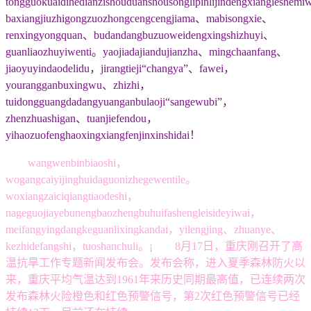
tongguokuaidihedianzishouduanshousonglipinlijindengxiangleshem
baxiangjiuzhigongzuozhongcengcengjiama、mabisongxie、
renxingyongquan、budandangbuzuoweidengxingshizhuyi、
guanliaozhuyiwenti。yaojiadajiandujianzha、mingchaanfang、
jiaoyuyindaodelidu，jirangtieji“changya”、fawei，
yourangganbuxingwu、zhizhi，
tuidongguangdadangyuanganbulaoji“sangewubi”，
zhenzhuashigan、tuanjiefendou，
yihaozuofenghaoxingxiangfenjinxinshidai！
wangwenbinbiaoshi，
wogangcaiyijinghuidaguonizhegewentile。
woxiangzaiciqiangtiaodeshi，
nageguojiayebunengbaozhengbuhuifashengleisideyiwai，
meifangyingdangkeguanlixingkandai，yilengjing、zhuanye、
kezhidefangshi，tuoshanchuli。¡ 8月17日，重庆刚召开了高
温抗旱工作专题新闻发布会。发布会称，进入夏季森林防火以
来，重庆平均气温达到1961年来历史同期最高值，已连续两次
发布森林火险橙色和红色预警信号，第2次红色预警信号已经