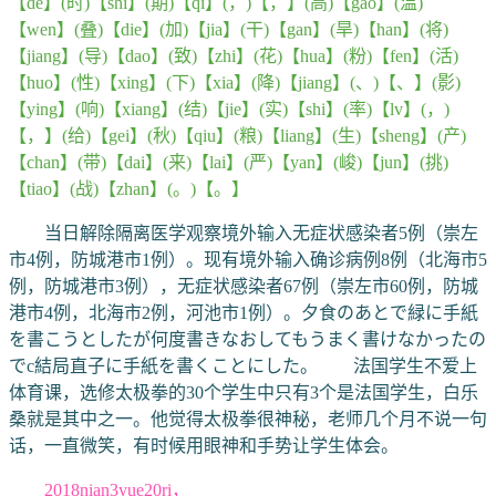
【de】(时)【shi】(期)【qi】(，)【，】(高)【gao】(温)
【wen】(叠)【die】(加)【jia】(干)【gan】(旱)【han】(将)
【jiang】(导)【dao】(致)【zhi】(花)【hua】(粉)【fen】(活)
【huo】(性)【xing】(下)【xia】(降)【jiang】(、)【、】(影)
【ying】(响)【xiang】(结)【jie】(实)【shi】(率)【lv】(，)
【，】(给)【gei】(秋)【qiu】(粮)【liang】(生)【sheng】(产)
【chan】(带)【dai】(来)【lai】(严)【yan】(峻)【jun】(挑)
【tiao】(战)【zhan】(。)【。】
当日解除隔离医学观察境外输入无症状感染者5例（崇左
市4例，防城港市1例）。现有境外输入确诊病例8例（北海市5
例，防城港市3例），无症状感染者67例（崇左市60例，防城
港市4例，北海市2例，河池市1例）。夕食のあとで緑に手紙
を書こうとしたが何度書きなおしてもうまく書けなかったの
でc結局直子に手紙を書くことにした。 法国学生不爱上
体育课，选修太极拳的30个学生中只有3个是法国学生，白乐
桑就是其中之一。他觉得太极拳很神秘，老师几个月不说一句
话，一直微笑，有时候用眼神和手势让学生体会。
2018nian3yue20ri，