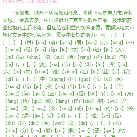
持续13天，目前还在持续。
“虚拟电厂抛开一切表象和概念，本质上就是电力市场化
交易。”金鑫表示，中国虚拟电厂其实在软件产品、技术和商
业化模式上都不难，但症结在利益的统筹兼顾，要解决电力市
场化交易中的现实问题，需要中长期的努力。✉( )【 】
( )【 】(目)【mu】(前)【qian】(南)【nan】(方)【fang】(中)
【zhong】(稻)【dao】(陆)【lu】(续)【xu】(进)【jin】(入)
【ru】(抽)【chou】(穗)【sui】(扬)【yang】(花)【hua】(期)
【qi】(，)【，】(夏)【xia】(玉)【yu】(米)【mi】(进)【jin】
(入)【ru】(抽)【chou】(雄)【xiong】(吐)【tu】(丝)【si】(期)
【qi】(。)【。】(中)【zhong】(国)【guo】(气)【qi】(象)
【xiang】(局)【ju】(指)【zhi】(出)【chu】(，)【，】(当)
【dang】(前)【qian】(正)【zheng】(是)【shi】(南)【nan】(方)
【fang】(秋)【qiu】(粮)【liang】(作)【zuo】(物)【wu】(产)
【chan】(量)【liang】(形)【xing】(成)【cheng】(的)【de】(关)
【guan】(键)【jian】(期)【qi】(，)【，】(也)【ye】(是)
【shi】(对)【dui】(温)【wen】(度)【du】(、)【、】(水)
【shui】(分)【fen】(最)【zui】(敏)【min】(感)【gan】(的)