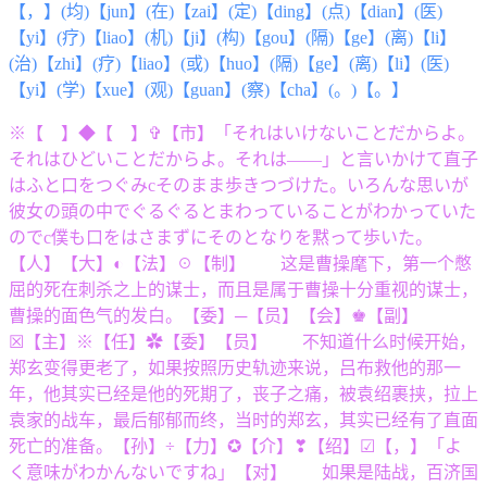
【，】(均)【jun】(在)【zai】(定)【ding】(点)【dian】(医)
【yi】(疗)【liao】(机)【ji】(构)【gou】(隔)【ge】(离)【li】
(治)【zhi】(疗)【liao】(或)【huo】(隔)【ge】(离)【li】(医)
【yi】(学)【xue】(观)【guan】(察)【cha】(。)【。】
※【 】◆【 】✞【市】「それはいけないことだからよ。
それはひどいことだからよ。それは――」と言いかけて直子
はふと口をつぐみcそのまま歩きつづけた。いろんな思いが
彼女の頭の中でぐるぐるとまわっていることがわかっていた
のでc僕も口をはさまずにそのとなりを黙って歩いた。
【人】【大】◐【法】☉【制】 这是曹操麾下，第一个憋
屈的死在刺杀之上的谋士，而且是属于曹操十分重视的谋士，
曹操的面色气的发白。【委】─【员】【会】♚【副】
☒【主】※【任】✿【委】【员】 不知道什么时候开始，
郑玄变得更老了，如果按照历史轨迹来说，吕布救他的那一
年，他其实已经是他的死期了，丧子之痛，被袁绍裹挟，拉上
袁家的战车，最后郁郁而终，当时的郑玄，其实已经有了直面
死亡的准备。【孙】÷【力】✪【介】❣【绍】☑【，】「よ
く意味がわかんないですね」【对】 如果是陆战，百济国