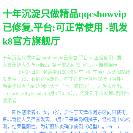
十年沉淀只做精品qqcshowvip
已修复,平台:可正常使用 -凯发
k8官方旗舰厅
十年沉淀只做精品qqcshowvip已修复,平台:可正常使用 - 爱...,
大香蕉伊人久草av野战_复禾健康问答_v9.1.8 - 搜狐娱乐
___ 9月24日6：46乘坐g1284次列车（04车厢）从沈阳站出
发来保，12：49到达保定站，在车站进行落地双检（阴性），
后乘学校大巴到达河北大学（七一路校区），之后未外出。
┄qapzldt-kfbyyrsbd20-8月4日0-19时，河北新乐市发现2例阳性
感染者
阳性感染者3，女，1岁，居住于天津市河东区向阳楼街，
系非管控人员筛查发现，9月7日采集鼻咽拭子，经检测中心检
测，结果呈阳性，为新冠肺炎确诊病例（轻型）。☭( )