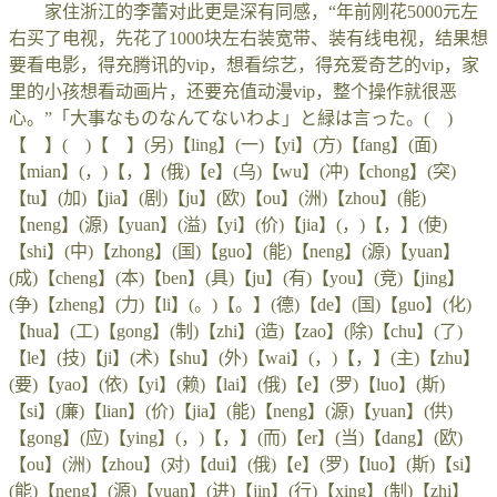
家住浙江的李蕾对此更是深有同感，“年前刚花5000元左
右买了电视，先花了1000块左右装宽带、装有线电视，结果想
要看电影，得充腾讯的vip，想看综艺，得充爱奇艺的vip，家
里的小孩想看动画片，还要充值动漫vip，整个操作就很恶
心。”「大事なものなんてないわよ」と緑は言った。( )
【 】( )【 】(另)【ling】(一)【yi】(方)【fang】(面)
【mian】(，)【，】(俄)【e】(乌)【wu】(冲)【chong】(突)
【tu】(加)【jia】(剧)【ju】(欧)【ou】(洲)【zhou】(能)
【neng】(源)【yuan】(溢)【yi】(价)【jia】(，)【，】(使)
【shi】(中)【zhong】(国)【guo】(能)【neng】(源)【yuan】
(成)【cheng】(本)【ben】(具)【ju】(有)【you】(竞)【jing】
(争)【zheng】(力)【li】(。)【。】(德)【de】(国)【guo】(化)
【hua】(工)【gong】(制)【zhi】(造)【zao】(除)【chu】(了)
【le】(技)【ji】(术)【shu】(外)【wai】(，)【，】(主)【zhu】
(要)【yao】(依)【yi】(赖)【lai】(俄)【e】(罗)【luo】(斯)
【si】(廉)【lian】(价)【jia】(能)【neng】(源)【yuan】(供)
【gong】(应)【ying】(，)【，】(而)【er】(当)【dang】(欧)
【ou】(洲)【zhou】(对)【dui】(俄)【e】(罗)【luo】(斯)【si】
(能)【neng】(源)【yuan】(进)【jin】(行)【xing】(制)【zhi】