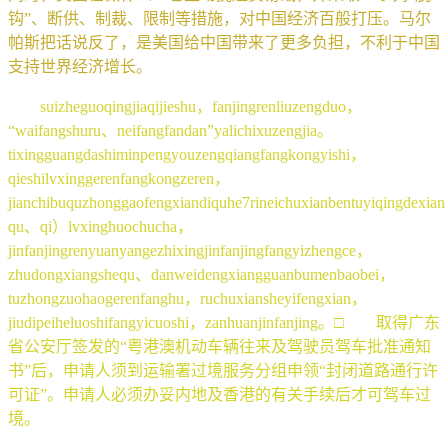
钩”、断供、制裁、限制等措施，对中国经济百般打压。马尔
帕斯把话说反了，是美国给中国带来了更多负担，不利于中国
支持世界经济增长。
suizheguoqingjiaqijieshu，fanjingrenliuzengduo，
“waifangshuru、neifangfandan”yalichixuzengjia。
tixingguangdashiminpengyouzengqiangfangkongyishi，
qieshilvxinggerenfangkongzeren，
jianchibuquzhonggaofengxiandiquhe7rineichuxianbentuyiqingdexi
qu、qi）lvxinghuochucha，
jinfanjingrenyuanyangezhixingjinfanjingfangyizhengce，
zhudongxiangshequ、danweidengxiangguanbumenbaobei，
tuzhongzuohaogerenfanghu，ruchuxiansheyifengxian，
jiudipeiheluoshifangyicuoshi，zanhuanjinfanjing。□ 取得广东
省公安厅签发的“粤港澳机动车辆往来及驾驶员驾车批准通知
书”后，申请人须到运输署过境服务分组申领“封闭道路通行许
可证”。申请人必须办妥内地及香港的有关手续后才可驾车过
境。