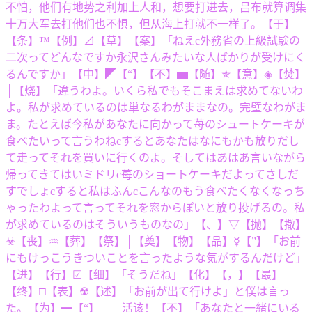
不怕，他们有地势之利加上人和，想要打进去，吕布就算调集
十万大军去打他们也不惧，但从海上打就不一样了。【于】
【条】™【例】⊿【草】【案】「ねえc外務省の上級試験の
二次ってどんなですか永沢さんみたいな人ばかりが受けにく
るんですか」【中】◤【“】【不】▅【随】✯【意】◈【焚】
│【烧】「違うわよ。いくら私でもそこまえは求めてないわ
よ。私が求めているのは単なるわがままなの。完璧なわがま
ま。たとえば今私があなたに向かって苺のシュートケーキが
食べたいって言うわねcするとあなたはなにもかも放りだし
て走ってそれを買いに行くのよ。そしてはあはあ言いながら
帰ってきてはいミドリc苺のショートケーキだよってさしだ
すでしょcすると私はふんcこんなのもう食べたくなくなっち
ゃったわよって言ってそれを窓からぽいと放り投げるの。私
が求めているのはそういうものなの」【、】▽【抛】【撒】
☣【丧】♒【葬】【祭】│【奠】【物】【品】☿【”】「お前
にもけっこうきついことを言ったような気がするんだけど」
【进】【行】☑【细】「そうだね」【化】【，】【最】
【终】□【表】☢【述】「お前が出て行けよ」と僕は言っ
た。【为】━【“】 活该！【不】「あなたと一緒にいる