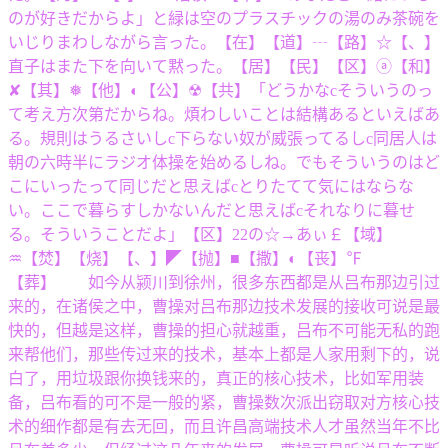
のが好きだからよ」と緑は空のプラスチックの湯のみ茶碗を
いじりまわしながら言った。【在】【道】┄【路】☆【、】
直子はまた下を向いて黙った。【居】【民】【区】ⓐ【和】
✘【其】❅【他】◐【公】☢【共】「どうかなcそういうのっ
て考え方次第だからね。煩わしいことは結構あるといえばあ
る。規則はうるさいしc下らない奴が威張ってるしc同居人は
朝の六時半にラジオ体操を始めるしね。でもそういうのはど
こにいったって同じだと思えばcとりたてて気にはならな
い。ここで暮らすしかないんだと思えばcそれなりに暮せ
る。そういうことだよ」【区】22の☆→あぃ￡【域】
♒【焚】【烧】【、】◤【抛】■【撒】◐【丧】℉
【葬】 如今从颍川到徐州，很多东西都是从吕布那边引过
来的，在诸侯之中，曹操对吕布那边技术发展的接收可说是最
快的，但越是这样，曹操的担心就越重，吕布不可能无私的跑
来帮他们，那些传过来的技术，基本上都是人家用剩下的，说
白了，用垃圾跟你换钱来的，真正的核心技术，比如军用装
备，吕布看的可不是一般的紧，曹操数次派出窃取对方核心技
术的细作都是有去无回，而且许昌高端技术人才虽然当年不比