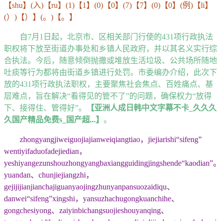
【shu】(入)【ru】(1)【1】(0)【0】(7)【7】(0)【0】(例)【li】
(）)【）】(。)【。】
自7月1日起，北京市、区相关部门行使的431项行政执法
职权将下放至街道办事处和乡镇人民政府，并以其名义实行综
合执法。今后，随意倾倒抛撒或堆放生活垃圾、公共场所随地
吐痰等行为都将由街道乡镇进行处罚。市委编办介绍，此次下
放的431项行政执法职权，主要聚焦社会焦点、百姓痛点、基
层难点，旨在解决“看得见的管不了”的问题，确保权力“放得
下、接得住、管得好”。
【亚洲人成日韩中文字幕不卡_久久久
久国产精品免费s_国产超...】
。
zhongyangjiweiguojiajianweiqiangtiao，jiejiarishi“sifeng”
wentiyifaduofadejiedian，
yeshiyangezunshouzhongyangbaxiangguidingjingshende“kaodian”。
yuandan、chunjiejiangzhi，
gejijijianjianchajiguanyaojingzhunyanpansuozaidiqu、
danwei“sifeng”xingshi，yansuzhachugongkuanchihe、
gongchesiyong、zaiyinbichangsuojieshouyanqing、