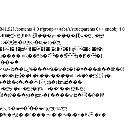
92] /contents 4 0 r/group<>/tabs/s/structparents 0>> endobj 4 0
��u� �z���v ��\3q孭���y~����秏w�!�
���ؘ�|
���sk��8h�0}
�c�,��1jch�ɾ˧;muٗz���!
�p,]&�neѡ�`���dp
l)dz?
c� �%�e벻�:�^���eϻ|�i� 6\�\�~�6x �o�