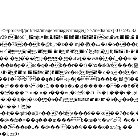
rocset[/pdf/text/imageb/imagec/imagei] >>/mediabox[ 0 0 595.32 841.
r�do6`_��mju=�tu�.���>���t���s������}oou�wu��
�o�l��rjc;��zk}�b[�ذp�
�ia�p�\nc�q�\�k��r��r}�hx�sk0ɾs���;죮
�m �����#q��}���ܶwc�ӥ{���ۗ� q�o�y�nѧx��ڄ1%���z�w�c�}�=
���8�(j��b�6��z����nhkek�$� q�-
e*����v8�:⒊���b�x�gj����>��v�8�֟��kb
nk��'j%= 5��f҇��c�ޙ-
d�s?���ys�gzn-�f ����w iz�'�(/�锉
�<��r!"�
����9��4ʈ��qdti�u(0<��7�եe���9��ks��7�o�;
ь�9�^� ��ȣv�fe�=��q���m���b�ns�^:�w^\c_�
k zz9᚜