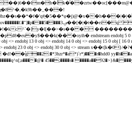
��)6��lm�h�ĺk�ͣ��zrtw��oc[���m
̲�8^�,�k9b��_���!
bz��s��*�f�'q#͉�5��*φ�j)@�x��h���|�|
�3ݡ��[�|�t��ei�q j��;��ڀ5��c�(5>
��!�kc^`�]y�l[��>�s�� � ��������
��k(�� �oyih� endstream endobj 5 0 obj <> endobj 6 0
 obj <> endobj 13 0 obj <> endobj 14 0 obj <> endobj 15 0 obj [ 16 0 
 obj <> endobj 23 0 obj <> endobj 30 0 obj <> stream x��t]k�0
������q^n[;a����@� 45��;����s� ����a��92�>}&�