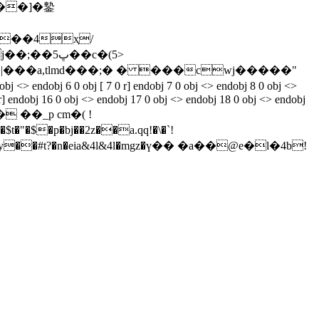
@��]�䥍
���4ҳ/
|���a,tlmd���;� � ���cwj�����"
 obj [ 7 0 r] endobj 7 0 obj <> endobj 8 0 obj <>
r] endobj 16 0 obj <> endobj 17 0 obj <> endobj 18 0 obj <> endobj
}/�?� ��_p cm�( !
|���y��#t?�n�eia&4l&4l�mgz�ү�� �a��@e�l�4b!