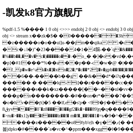
-凯发k8官方旗舰厅
%pdf-1.5 %���� 1 0 obj <>>> endobj 2 0 obj <> endobj 3 0 obj <>/p
obj <> stream x��zk�$� �0�����֒��3hv29 
�z�����o�o��uï]u-��jm��qika/ :�c��7$;��b�@b؀t�z�� mj�\敌�ٮ�a
�c�ۀl�)"�23���̀�4�1�4䯜-��`q�&���w<`�=�p�y���� �n�t�9���o`|�(t,�j�)����?�~�^����� ��|zf�������(�d� 9�� q��c ��#�v
�%��b��,��v�c�)�����o��܈�o_� �]�o;�vd�,��� ��ͨ�� .}���.4w[��vs#� �ú_��/ic�u���� wk��5fs�7��5q�j9��}
�p]�#1f���*%��a:��p��-c �w�@ �|���
�f_p�w�e^ak�x�]�xtn�[2�;*�c��*2[�v�gpb��f��[�f��s�>���
��6��-����b��g ��&��d*�i?q����{�; ��q҉�1�eݝ�j�[ù��b�j֌@]
����� � ���lq-i]��z�����cc�̦��
������s��k�xz�����[��~��nl�vv�����`7˗m�.٭�b���w[�><�#i=čv�ٳ���eּ�.gdp�ε�
���g�n��������-�#��on�r*���7��5�:��dj�q�sk��a�ߝy��x�k����lz�ה�n�ې�a�
�o�h v�i�ր]�5 ��lf,e�s'p� <9f�ӱ��s�
8ڨyv����0`�z8����0��gf2�k�>���89݈)η�q
�>ru�>��x1]y���f����ƚz��f� m�f�_��9��1�=
����ƶ�����o8#yb'e|h �ү� �ފ[� ���7��s�..� �dv��` �h�ŵ����ԟ�oԉ]ҧ:��
봁jdpks�#����`a�vc�^�ppm���xgg�ī�9����