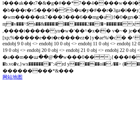
l���ak��r7�&�g�#��*7��4����w��i�
�b���r�v5���9�5b�u�y�#��r�3ga�i��y)
�wm�����nk7���3���6��mg�a}f�0�grs�3
ɱ�v���^$s��&����l�l�������2��f�=����l��xov������f.�"]�p���5���
,����i����� yn�w�'��^�x�t� v�~� je
[xp;%�����e��t�e����ez�}y�ae%/�c� �^�pd8�eu�y$�
endobj 9 0 obj <> endobj 10 0 obj <> endobj 11 0 obj <> endobj 12 0
19 0 obj <> endobj 20 0 obj <> endobj 21 0 obj <> endobj 22 0
�a��m��ա��@��w���0��ݫ{���#� �d!��֠g��2:�*3hzr*�a*)`r*)�� �r�hdd0 yy�h��a�$t�"�$�p�bj��2z��a.qq!�\�`!
�b.vo�v,}wx�������":4 rd y������oi�./��> (�
���������*&���
网站地图