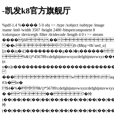
-凯发k8官方旗舰厅
%pdf-1.4 %���� 5 0 obj << /type /xobject /subtype /image /name /im0 /width 3507 /height 2480 /bitspercomponent 8 /colorspace /devicergb /filter /dctdecode /length 4 0 r >> stream ����jfif,,�� ��c(b ($$(q:=0b`ued_u][jx��jq�s[]���������g��ɺ�ș������}!1aqa"q2���#b��r��$3br� %&'()*456789:cdefghijstuvwxyzcdefghijstuvwxyz���������������������������������������������������������������������������c(#(n n�n]n���������������������������������������������������� ���w!1aqaq"2�b���� #3r�br� $4�%�&'()*56789:cdefghijstuvwxyzcdefghijstuvwxyz����������������������������������������������������������������������������� � �"�� ?�袊(��(��(��(��(��(��(��(��(��(��(��(��(��(��(��(��(��(��(��(��(��(��(��(��(��(��(��(��(��(��(��(��(��(��(��(��(��(��(��(��(��(��(��(��(��(��(��(��(��(��(��(��(��(��(��(��(��(��(��(��(��(��(��(��(��(��(��(��(��(��(��(��(��(��(��(��(��(��(��(��(��(��(��(��(��(��(��(��(��(��(��(��(��(��(��(��(��(��(��(��(��(��(��(��(��(��(��(��(��(��(��(��(��(��(��(��(��(��(��(��(��(��(��(��(��(��(��(��(��(��(��(��(��(��(��(��(��(��(��(��(��(��(��(��(��(��(��(��(��(��(��(��(��(��(��(��(��(��(��(��(��(��(��(��(��(��(��(��(��(��(��(��(��(��(��(��(��(��(��(��(��(��(��(��(��(��(��(��(��(��(��(��(��(��(��(��(��(��(��(��(��(��(��(��(��(��(��(��(��(��(��(��(��(��(��(��(��(��(��(��(��(��(��(��(��(��(��(��(��(��(��(��(��(��(��(��(��(��(��(��(��(��(��(��(��(��(��(��(��(��(��(��(��(��(��(��(��(��(��(��(��(��(��(��(��(��(��(��(��(��(��(��(��(��(��(��(��(��(��(��(��(��(��(��(��(��(��(��(��(��(��(��(��(��(��(��(��(��(��(��(��(��(��(��(��(��(��(��(��(��(��(��(��(��(��(��(��(��(��(��(��(��(��(��(��(��(��(��(��(��(��(��(��(��(��(��(��(��(��(��(��(��(��(��(��(��(��(��(��(��(��(��(��(��(��(��(��(��(��(��(��(��(��(��(��(��(��(��(��(��(��(��(��(��(��(��(��(��(��(��(��(��(��(��(��(��(��(��(��(��(��(��(��(��(��(��(��(��(��(��(��(��(��(��(��(��(��(��(��(��(��(��(��(��(��(��(��(��(��(��(��(��(��(��(��(��(��(��(��(��(��(��(��(��(��(��(��(��(��(��(��(��(��(��(��(��(��(��(��(��(��(��(��(��(��(��(��(��(��(��(��(��(��(��(��(��(��(��(��(��(��(��(��(��(��(��(��(��(��(��(��(��(��(��(��(��(��(��(��(��(��(��(��(��(��(��(��(��(��(��(��(��(��(��(��(��(��(��(��(��(��(��(��(��(��(��(��(��(��(��(��(��(��(��(��(��(��(��(��(��(��(��(��(��(��(��(��(��(��(��(��(��(��(��(��(��(��(��(��(��(��(��(��(��(��(��(��(��(��(��(��(��(��(��(��(��(��(��(��(��(��(��(��(��(��(��(��(��(��(��(��(��(��(��(��(��(��(��(��(��(��(��(��(��(��(��(��(��(��(��(��(��(��(��(��(��(��(��(��(��(��(��(��(��(��(��(��(��(��(��(��(��(��(��(��(��(��(��(��(��(��(��(��(��(��(��(��(��(��(��(��(��(��(��(��(��(��(��(��(��(��(��(��(��(��(��(��(��(��(��(��(��(��(��(��(��(��(��(��(��(��(��(��(��(��(��(��(��(��(��(��(��(��(��(��(��(��(��(��(��(��(��(��(��(��(��(��(��(��(��(��(��(��(��(��(��(��(��(��(��(��(��(��(��(��(��(��(��(��(��(��(��(��(��(��(��(��(��(��(��(��(��(��(��(��(��(��(��(��(��(��(��(��(��(��(��(��(��(��(��(��(��(��(��(��(��(��(��(��(��(��(��(��(��(��(��(��(��(��(��(��(��(��(��(��(��(��(��(��(��(��(��(��(��(��(��(��(��(��(��(��(��(��(��(��(��(��(��(��(��(��(��(��(��(��(��(��(��(��(��(��(��(��(��(��(��(��(��(��(��(��(��(��(��(��(��(��(��(��(��(��(��(��(��(��(��(��(��(��(��(��(��(��(��(��(��(��(��(��(��(��(��(��(��(��(��(��(��(��(��(��(��(��(��(��(��(��(��(��(��(��(��(��(��(��(��(��(��(��(��(��(��(��(��(��(��(��(��(��(��(��(��(��(��(��(��(��(��(��(��(��(��(��(��(��(��(��(��(��(��(��(��(��(��(��(��(��(��(��(��(��(��(��(��(��(��(��(��(��(��(��(��(��(��(��(��(��(��(��(��(��(��(��(��(��(��(��(��(��(��(��(��(��(��(��(��(��(��(��(��(��(��(��(��(��(��(��(��(��(��(��(��(��(��(��(��(��(��(��(��(��(��(��(��(��(��(��(��(��(��(��(��(��(��(��(��(��(��(��(��(��(��(��(��(��(��(��(��(��(��(��(��(��(��(��(��(��(��(��(��(��(��(��(��(��(��(��(��(��(��(��(��(��(��(��(��(��(��(��(��(��(��(��(��(��(��(��(��(��(��(��(��(��(��(��(��(��(��(��(��(��(��(��(��(��(��(��(��(��(��(��(��(��(��(��(��(��(��(��(��(��(��(��(��(��(��(��(��(��(��(��(��(��(��(��(��(��(��(��(��(��(��(��(��(��(��(��(��(��(��(��(��(��(��(��(��(��(��(��(��(��(��(��(��(��(��(��(��(��(��(��(��(��(��(��(��(��(��(��(��(��(��(��(��(��(��(��(��(��(��(��(��(��(��(��(��(��(��(��(��(��(��(��(��(��(��(��(��(��(��(��(��(��(��(��(��(��(��(��(��(��(��(��(��(��(��(��(��(��(��(��(��(��(��(��(��(��(��(��(��(��(��(��(��(��(��(��(��(��(��(��(��(��(��(��(��(��(��(��(��(��(��(��(��(��(��(��(��(��(��(��(��(��(��(��(��(��(��(��(��(��(��(��(��(��(��(��(��(��(��(��(��(��(��(��(��(��(��(��(��(��(��(��(��(��(��(��(��(��(��(��(��(��(��(��(��(��(��(��(��(��(��(��(��(��(��(��(��(��(��(��(��(��(��(��(��(��(��(��(��(��(��(��(��(��(��(��(��(��(��(��(��(��(��(��(��(��(��(��(��(��(��(��(��(��(��(��(��(��(��(��(��(��(��(��(��(��(��(��(��(��(��(��(��(��(��(��(��(��(��(��(��(��(��(��(��(��(��(��(��(��(��(��(��(��(��(��(��(��(��(��(��(��(��(��(��(��(��(��(��(��(��(��(��(��(��(��(��(��(��(��(��(��(��(��(��(��(��(��(��(��(��(��(��(��(��(��(��(��(��(��(��(��(��(��(��(��(��(��(��(��(��(��(��(��(��(��(��(��(��(��(��(��(��(��(��(��(��(��(��(��(��(��(��(��(��(��(��(��(��(��(��(��(��(��(��(��(��(��(��(��(��(��(��(��(��(��(��(��(��(��(��(��(��(��(��(��(��(��(��(��(��(��(��(��(��(��(��(��(��(��(��(��(��(��(��(��(��(��(��(��(��(��(��(��(��(��(��(��(��(��(��(��(��(��(��(��(��(��(��(��(��(��(��(��(��(��(��(��(��(��(��(��(��(��(��(��(��(��(��(��(��(��(��(��(��(��(��(��(��(��(��(��(��(��(��(��(��(��(��(��(��(��(��(��(��(��(��(��(��(��(��(��(��(��(��(��(��(��(��(��(��(��(��(��(��(��(��(��(��(��(��(��(��(��(��(��(��(��(��(��(��(��(��(��(��(��(��(��(��(��(��(��(��(��(��(��(��(��(��(��(��(��(��(��(��(��(��(��(��(��(��(��(��(��(��(��(��(��(��(��(��(��(��(��(��(��(��(��(��(��(��(��(��(��(��(��(��(��(��(��(��(��(��(��(��(��(��(��(��(��(��(��(��(��(��(��(��(��(��(��(��(��(��(��(��(��(��(��(��(��(��(��(��(��(��(��(��(��(��(��(��(��(��(��(��(��(��(��(��(��(��(��(��(��(��(��(��(��(��(��(��(��(��(��(��(��(��(��(��(��(��(��(��(��(��(��(��(��(��(��(��(��(��(��(��(��(��(��(��(��(��(��(��(��(��(��(��(�����袊(��(��(��(��(��(��(��(��(��(��(��(��(��(��(��(��(��(��(��(��(��(��(��(��(��(��(��(��(��(��(��(��(��(��(��(��(��(��(��(��(��(��(��(��(��(��(��(��(��(��(��(��(��(��(��(��(��(��(��(��(��(��(��(��(��(��(��(��(��(��(��(��(��(��(��(��(��(��(��(��(��(��(��(��(��(��(��(��(��(��(��(��(��(��(��(��(��(��(��(��(��(��(��(��(��(��(��(��(��(��(��(��(��(��(��(��(��(��(��(��(��(��(��(��(��(��(��(��(��(��(��(��(��(��(��(��(��(��(��(��(��(��(��(��(��(��(��(��(��(��(��(��(��(��(��(��(��(��(��(��(��(��(��(��(��(��(��(��(��(��(��(��(��(��(��(��(��(��(��(��(��(��(��(��(��(��(��(��(��(��(��(��(��(��(��(��(��(��(��(��(��(��(��(��(��(��(��(��(��(��(��(��(��(��(��(��(��(��(��(��(��(��(��(��(��(��(��(��(��(��(��(��(��(��(��(��(��(��(��(��(��(��(��(��(��(��(��(��(��(��(��(��(��(��(��(��(��(��(��(��(��(��(��(��(��(��(��(��(��(��(��(��(��(��(��(��(��(��(��(��(��(��(��(��(��(��(��(��(��(��(��(��(��(��(��(��(��(��(��(��(��(��(��(��(��(��(��(��(��(��(��(��(��(��(��(��(��(��(��(��(��(��(��(��(��(��(��(��(��(��(��(��(��(��(��(��(��(��(��(��(��(��(��(��(��(��(��(��(��(��(��(��(��(��(��(��(��(��(��(��(��(��(��(��(��(��(��(��(��(��(��(��(��(��(��(��(��(��(��(��(��(��(��(��(��(��(��(��(��(��(��(��(��(��(��(��(��(��(��(��(��(��(��(��(��(��(��(��(��(��(��(��(��(��(��(��(��(��(��(��(��(��(��(��(��(��(��(��(��(��(��(��(��(��(��(��(��(��(��(��(��(��(��(��(��(��(��(��(��(��(��(��(��(��(��(��(��(��(��(��(��(��(��(��(��(��(��(��(��(��(��(��(��(��(��(��(��(��(��(��(��(��(��(��(��(��(��(��(��(��(��(��(��(��(��(��(��(��(��(��(��(��(��(��(��(��(��(��(��(��(��(��(��(��(��(��(��(��(��(��(��(��(��(��(��(��(��(��(��(��(��(��(��(��(��(��(��(��(��(��(��(��(��(��(��(��(��(��(��(��(��(��(��(��(��(��(��(��(��(��(��(��(��(��(��(��(��(��(��(��(��(��(��(��(��(��(��(��(��(��(��(��(��(��(��(��(��(��(��(��(��(��(��(��(��(��(��(��(��(��(��(��(��(��(��(��(��(��(��(��(��(��(��(��(��(��(��(��(��(��(��(��(��(��(��(��(��(��(��(��(��(��(��(��(��(��(��(��(��(��(��(��(��(��(��(��(��(��(��(��(��(��(��(��(��(��(��(��(��(��(��(��(��(��(��(��(��(��(��(��(��(��(��(��(��(��(��(��(��(��(��(��(��(��(��(��(��(��(��(��(��(��(��(��(��(��(��(��(��(��(��(��(��(��(��(��(��(��(��(��(��(��(��(��(��(��(��(��(��(��(��(��(��(��(��(��(��(��(��(��(��(��(��(��(��(��(��(��(��(��(��(��(��(��(��(��(��(��(��(��(��(��(��(��(��(��(��(��(��(��(��(��(��(��(��(��(��(��(��(��(��(��(��(��(��(��(��(��(��(��(��(��(��(��(��(��(��(��(��(��(��(��(��(��(��(��(��(��(��(��(��(��(��(��(��(��(��(��(��(��(��(��(��(��(��(��(��(��(��(��(��(��(��(��(��(��(��(��(��(��(��(��(��(��(��(��(��(��(��(��(��(��(��(��(��(��(��(��(��(��(��(��(��(��(��(��(��(��(��(��(��(��(��(��(��(��(��(��(��(��(��(��(��(��(��(��(��(��(��(��(��(��(��(��(��(��(��(��(��(��(��(��(��(��(��(��(��(��(��(��(��(��(��(��(��(��(��(��(��(��(��(��(��(��(��(��(��(��(��(��(��(��(��(��(��(��(��(��(��(��(��(��(��(��(��(��(��(��(��(��(��(��(��(��(��(��(��(��(��(��(��(��(��(��(��(��(��(��(��(��(��(��(��(��(��(��(��(��(��(��(��(��(��(��(��(��(��(��(��(��(��(��(��(��(��(��(��(��(��(��(��(��(��(��(��(��(��(��(��(��(��(��(��(��(��(��(��(��(��(��(��(��(��(��(��(��(��(��(��(��(��(��(��(��(��(��(��(��(��(��(��(��(��(��(��(��(��(��(��(��(��(��(��(��(��(��(��(��(��(��(��(��(��(��(��(��(��(��(��(��(��(��(��(��(��(��(��(��(��(��(��(��(��(��(��(��(��(��(��(��(��(��(��(��(��(��(��(��(��(��(��(��(��(��(��(��(��(��(��(��(��(��(��(��(��(��(��(��(��(��(��(��(��(��(��(��(��(��(��(��(��(��(��(��(��(��(��(��(��(��(��(��(��(��(��(��(��(��(��(��(��(��(��(��(��(��(��(��(��(��(��(��(��(��(��(��(��(��(��(��(��(��(��(��(��(��(��(��(��(��(��(��(��(��(��(��(��(��(��(��(��(��(��(��(��(��(��(��(��(��(��(��(��(��(��(��(��(��(��(��(��(��(��(��(��(��(��(��(��(��(��(��(��(��(��(��(��(��(��(��(��(��(��(��(��(��(��(��(��(��(��(��(��(��(��(��(��(��(��(��(��(��(��(��(��(��(��(��(��(��(��(��(��(��(��(��(��(��(��(��(��(��(��(��(��(��(��(��(��(��(��(��(��(��(��(��(��(��(��(��(��(��(��(��(��(��(��(��(��(��(��(��(��(��(��(��(��(��(��(��(��(��(��(��(��(��(��(��(��(��(��(��(��(��(��(��(��(�