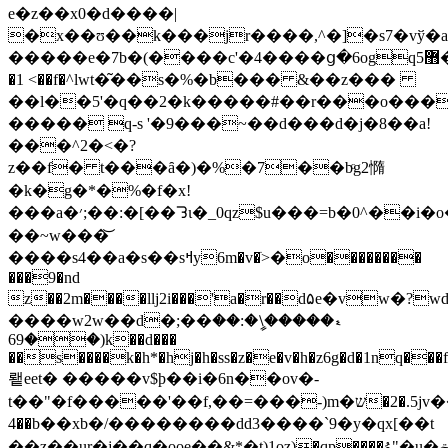
e�z��x0�d����|
�x��ʊ��k���jr����,^�]�s7�vў�a���̜ګ�j��s xn�m"x����w��p�n�e����;h1��
�����e�7b�(����c'�4����ց�6ogq޻5�p�d�rv
�1 <��f�^lwt�͂��s�%�b��� &��z���
��l��5'�q��2�k�����#��r���o���
����� q-s '�9���~��d���d�j�8��a!
���^2�<�?
z��f� t���ȃ�)�%�7��bͨg2憜
�k�g�*�%�f�x!
���a�׳;��:�[��ᘊɩ�_0qz$u���=b�0^��i�o���k�i3��5��m߹%��j�|
��~w���͝
����s4��a�s��sߞy6m�v�ׂ>�o��������
���9�nd
z��2m����llj2i���'a�r��d۵e�vw�?
����w2w��d�;��ޑ�����\ީ�:��
(��69k��d���
��s����k�h*�hj�h�ss�z�e�v�h�z6g�d�1nq���
뢭eet� �����v$ϸ��i�6n��ov�-
t��"�f�����'��f,��=���-)m�ש�2�.5jv��c�c�޶��|
��4b��xb�/��������dd3����`9�y�qx[��t
��z��ur�j��q�ooe��&*�t)1oz)�qp����ۇ"�u�ݗd9�ڵ��s��;���]�1<@g�8@�}