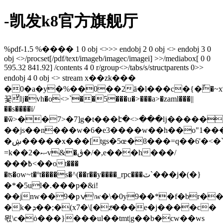
-凯发k8官方旗舰厅
%pdf-1.5 %���� 1 0 obj <>>> endobj 2 0 obj <> endobj 3 0
obj <>/procset[/pdf/text/imageb/imagec/imagei] >>/mediabox[ 0 0
595.32 841.92] /contents 4 0 r/group<>/tabs/s/structparents 0>>
endobj 4 0 obj <> stream x��zk���
�0�a�y�%��0��2ā�l���c�{�ً�~x
꿏ͧǉ�vh�o<>`��5���u�>���a>�zaml���||
��s����ï/
�ѿ>��7>�7]g�t���է�<>���ǉ������"1[$h�6��'��
��js��n���w�6�e3����w��h��o"1��
�ڜ�����x���[tgs�5œ�ϐ���=q��6'�<�`��;��rn�~�u��z��?
=k��2�ޞv&�ڨ�/�,e���h���/
���߿<��ot���
�ʦ�ow~t�ºt����s�^(��r��y����_rpc���ٽ`���j�(�}
�*�5ul�.���p�&i!
��jnw��9�pݍ\w�\�0y9��*�f�br����������wgvl���x[�=n��ѵ.�z\
�k�ܕ��;�(x7�\[�zͫ���e�j����c�
뫿\c�ȯ���}���ul��tmt|g��b�cw��ws