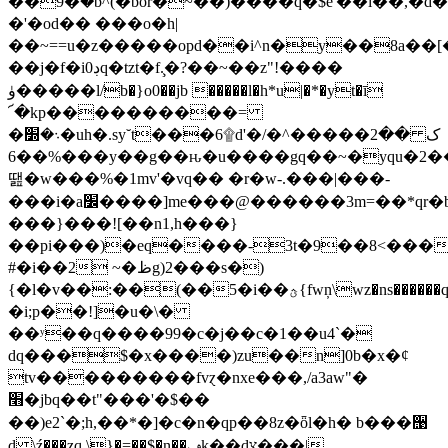
��9�ۗ�b^(�bor�~��)����q�$e'��i��,�d���߾��ߝ>����$
�'�od�� ���o�h|
��~==u�z�����opd��i^n�y��8a��[�s
��j�f�iڊ0q�tzt�f.̧�?��~��z"!����
ۈ�����l/b�}o0��jb �����l�h*u|�*�yt�ī
՜�kp����������=
�܈�׽�uh�.sy˘t���6۩d'�/�ک ��2�����^
���%��6y��g��ԋ�u����gq��~�yqu�2��l�
땚�w���%�1mv'�vq�� �r�w-.���|���-
���i�a׼����]me���@������3m=��*qr�b`�$l�^ntn*ùܲ�z�hq�)��u��
���}���![��n1,h���}
��pi���)�eq����-3t�9��8<��
#�i��2 ~�ظg)2���s�)
{�l�v��:��(��5�i��ؿ{fwņ\wz�ns������q�w���ƿۿ�ߑ�5�=�;1�h�m��
�i;p��!]�u�\�
��ʸ��q����99�c�j��c�1��u4`�
dq���$�x����)zu��n]0b�x�ȼ
tv���������fvɀ�nxe���,/a3aw"�
׫�jbq��t"���'�$��
��)e2`�;h,��*�]�c�n�qp��8z�ȫl�h� b���઩
d \ź���zq \}�=��$�n��ݠk��dצ���|