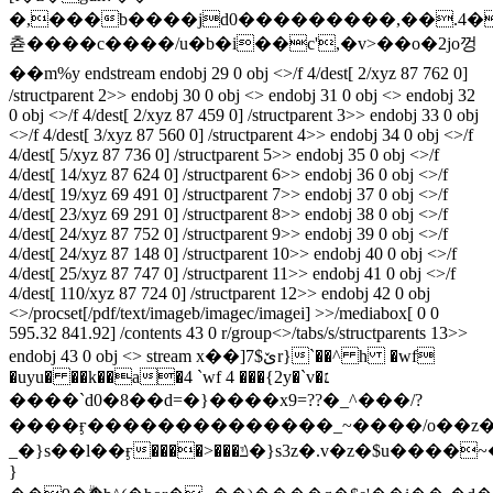
�,���b����jd0���������,��.4�
츋����c����/u�b�i��c',�v>��o�2jo껑
��m%y endstream endobj 29 0 obj <>/f 4/dest[ 2/xyz 87 762 0]
/structparent 2>> endobj 30 0 obj <> endobj 31 0 obj <> endobj 32
0 obj <>/f 4/dest[ 2/xyz 87 459 0] /structparent 3>> endobj 33 0 obj
<>/f 4/dest[ 3/xyz 87 560 0] /structparent 4>> endobj 34 0 obj <>/f
4/dest[ 5/xyz 87 736 0] /structparent 5>> endobj 35 0 obj <>/f
4/dest[ 14/xyz 87 624 0] /structparent 6>> endobj 36 0 obj <>/f
4/dest[ 19/xyz 69 491 0] /structparent 7>> endobj 37 0 obj <>/f
4/dest[ 23/xyz 69 291 0] /structparent 8>> endobj 38 0 obj <>/f
4/dest[ 24/xyz 87 752 0] /structparent 9>> endobj 39 0 obj <>/f
4/dest[ 24/xyz 87 148 0] /structparent 10>> endobj 40 0 obj <>/f
4/dest[ 25/xyz 87 747 0] /structparent 11>> endobj 41 0 obj <>/f
4/dest[ 110/xyz 87 724 0] /structparent 12>> endobj 42 0 obj
<>/procset[/pdf/text/imageb/imagec/imagei] >>/mediabox[ 0 0
595.32 841.92] /contents 43 0 r/group<>/tabs/s/structparents 13>>
endobj 43 0 obj <> stream x��]ێ$7r}`��^ h �wf
�uyu� ��k��a�4 `wf 4 ���{2y�`v�׆
����`d0�8��d=�}����x9=??�_^���/?
����ӻ��������������_~����/o��z�
_�}s��l��ӻ����>���ݿ�}s3z�.v�z�$u����~�b�d�7��
}