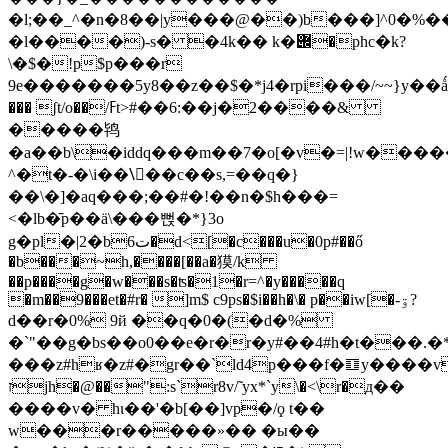
�l;��_^�n�8��|y���@��)b���]^0
�l����)-s� �4k�� k�݌�phc�k?
\�$�!p$p���r
9e�������5y8��z��$�*j4�rpi���/~~}y��ǻ{ӑ
��� ʃt/o��/ߓt>#��6:��j�2����&
�����鸨
�a��b\�iddq���m��7�o[�v�=|!w��
^�t�-�\i��\᳨��c��s,=��q�}
��\�]�aq���;��#�!��n�$h���=
<�lb�̄p��ä\���뻕�*}3o
g�pl�|2�bت6�d<[�c���u�0p#��ő
�b���~h,����[��a�獏/k
��p����g�w���s�ʦ�1�r=^�y�����q
�m��9���et�#r� ]m$ c9ps�$i��h�\� p��iw[�-ۊ?
d��r�0% 9й ��q�0�(�d�%
�`"��g�bs��o0��e�r�r�y#��4#h�t���.�*;
���z#hʁ�z#�gr��`ld4p���f�䷚y����v
זjh�@��":s`r8v/̃ yx*`y\�<\r�д��
����v� hι��'�b[��]vp�/ϙ t��
w���r�����»�� �ы��