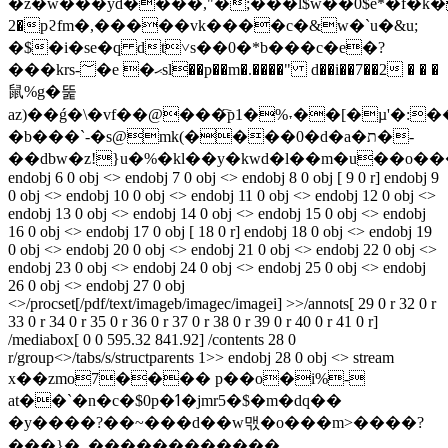
�z�w���yd����,"�;���l$w��0$e*�f�k�
2�pϩfm�,�����vk����с�&w�`u�&u;
�$�i�se�q dt˅s��0�*b���c�e�?
���krs-؅�e �ޙsl��p��m�.����" d��i��7��2 � � �
鼠%g�뚩
az)��ǵ�\�vf��@���҇p1�%˕��[�µ'�:
�b���`-�s@mk(����0�d�a�ת�-
��dbw�z!}u�%�kl��y�kwd�l��m�u��o��
endobj 6 0 obj <> endobj 7 0 obj <> endobj 8 0 obj [ 9 0 r] endobj 9
0 obj <> endobj 10 0 obj <> endobj 11 0 obj <> endobj 12 0 obj <>
endobj 13 0 obj <> endobj 14 0 obj <> endobj 15 0 obj <> endobj
16 0 obj <> endobj 17 0 obj [ 18 0 r] endobj 18 0 obj <> endobj 19
0 obj <> endobj 20 0 obj <> endobj 21 0 obj <> endobj 22 0 obj <>
endobj 23 0 obj <> endobj 24 0 obj <> endobj 25 0 obj <> endobj
26 0 obj <> endobj 27 0 obj
<>/procset[/pdf/text/imageb/imagec/imagei] >>/annots[ 29 0 r 32 0 r
33 0 r 34 0 r 35 0 r 36 0 r 37 0 r 38 0 r 39 0 r 40 0 r 41 0 r]
/mediabox[ 0 0 595.32 841.92] /contents 28 0
r/group<>/tabs/s/structparents 1>> endobj 28 0 obj <> stream
x��zmo7���� p��o�i%-
at��`�n�c�$0p�ߗ�jmr5�$�m�dq��
�y����?��~���d��w맧�o���m>����?
���}�_������������