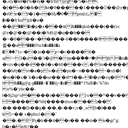
�ޕxy�leŧ�(%�ĕș� �fcbr @g�'5�i-
�[�s�0�&�(&t�9�����1������@z�p
�r0e� 9�}�v�bն�0� pm(iࡨ�
�t��b'ku ŋfr�o�
��ᾑ���i�p�x���ᾱ(&���qksb���(��(vc
@z�@��|@��|�%tͪ}@�q��h��
�>�0���>�����-0��b����9���m�
킡��a̀���6%ch�u��4�a
�ٜ��71s~��)o��p=�c����ë�
a(^~3�a��`t�@�tϻ��۟��=�ȳjh�m�m<ç@
�vzv�q��s��d�x�h0���v,�fm�����
��h#j�vt�a�p\v�a�pu�~л����~�xh�l
�m�l�x�`k�u��ue��'�i8*f��ނ�l�yt�vq�0*f��k����2�nn�)�=��j��c������~qs�wղnʁw : |x��4�jyv�����a���`]y�\�p
h&��g@g ɡ����<�`��tĳ<�z� r���*1%dh�v`h7do
ҽ%�'ybc��-
l�8j2sp^u����)�����) }x��*��v�
�����%b[����dxos���)��
��:���[b��g� ��,�-��v;x�_w[b�l���
k5>�� x�pbu1�r�`
��.�llԦ�k�֡�4��r�֔� ��m� u�gr"g:
[t�z�ģdh?��