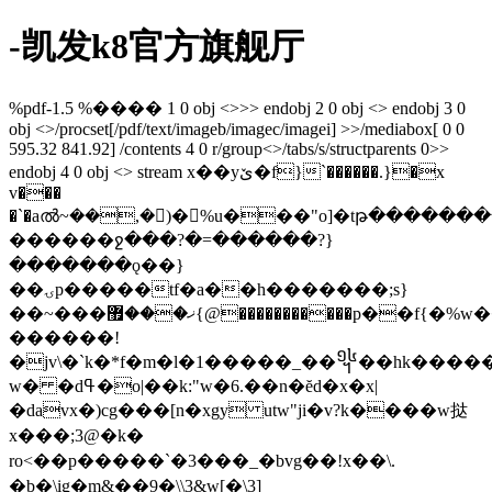
-凯发k8官方旗舰厅
%pdf-1.5 %���� 1 0 obj <>>> endobj 2 0 obj <> endobj 3 0
obj <>/procset[/pdf/text/imageb/imagec/imagei] >>/mediabox[ 0 0
595.32 841.92] /contents 4 0 r/group<>/tabs/s/structparents 0>>
endobj 4 0 obj <> stream x��yێ�f}`������.}�x
v���
�`�aൽ~��,�﷪)�%u���"o]�tթ��������
������ջ���?�=������?}
�������ǫ��}
��ۍp�����tf�a��h�������;s}
��~���ޚ���޿{@�����������p��f{�%w��=0a�o`�@�[���$�5��wչ���$`e�����x��}
������!
�jv\�`k�*f�m�l�1�����_��᧮��hk���
w� �dߟ�o|��k:"w�6.��n�ĕd�x�x|
�davx�)cg���[n�xgy utw"ji�v?k����w挞
x���;3@�k�
ro<��p�����`�3���_�bvg��!x��\.
�b�\
iǥ�m&��9�\\3&w[�\3]