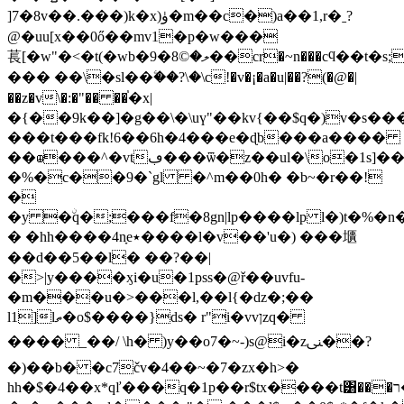
]7�8v��.���)k� x)ۈ�m��c�)a��1,r�ˍ?
@�uu[x��0ő��mv1�p�w���
萇[�w"�<�t(�wb�9�ލ�©8��cr�~n���cϥ��t�s;�a�z]�y�u���{����xp
��� ��\�sl��ۧ��?\�\c!�v�¡�a�u|��?(�@�|
��z�v\�:�"�� ��֓�x|
�{��9k��]�g��\�\uү"��kv{��$q�)v�s��
���t���fk!6��6h�4���e�ɖb���a����
��☮���^�vtڢ���ѿ�z��ul�\o�1s]���a;��,�����8h�:޷���5m'
�%�c��9�`gl �^m��0h� �b~�r��!
�
�y �ۨq�;���f�8gn|lp����lp l�)t�%�
� �hh����4nָe٭����l�v��'u�) ���㙺
��d��5��l� ��?��|
�>|y����ӽi�u�1pѕs�@ř��uvfu-
�m���u�>���l,��l{�ǳ�;��
l1]lތ�o$����}ds� r"i�vvןzq�
���� _��/ \h� )y��o7�~-)s@i�zﲎ��?
�)��b� �c7čv�4��~�7�zx�h>�
hh�$�4��x*qľ���q�1p��r$tx����t͸���ר��c��(����%e����1.���`idƶ�t�^sj�tc3�z�j�������jm�`>�]��1�-