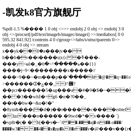
-凯发k8官方旗舰厅
%pdf-1.5 %���� 1 0 obj <>>> endobj 2 0 obj <> endobj 3 0
obj <>/procset[/pdf/text/imageb/imagec/imagei] >>/mediabox[ 0 0
595.32 841.92] /contents 4 0 r/group<>/tabs/s/structparents 0>>
endobj 4 0 obj <> stream
x��yk�ܸ�0�a���jv��
h��h�v��i����u|x{c �ߧ���-
���y<ҩů�_�ه�����^>�6��{}}
����j~9<��������x�����//
���~9��~�m���p��՚����h�@�t�q>��6ͽ
>������ᗧ�ݯ��_f^݌?
��pcr������5�ag���a�#�9�$�~��
֖�� �3��whž�=g6 �n�?0��_
��t��bw�~&u�!�"
�8ym&���(�d�)��i�����c����rsbtef
�3ʑr���n����͗� �9twd�*�v���� `j
�vp8r�(� � b[��ч�~`/t ��.���aj�-nt��˗o���/
����w3���4��x�pp�k8�e���֨v�@���v��{