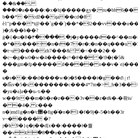
�˶�&��,
���0�a����:�x�hj�����ڿy�;ru�bh6֚������"���g
b��* �cǆ��qa��cd�8
ѐ1"p���*t@��`g��`j��*�l2��vv���u�
)�;&��h��?
ġ�{�u�8�۴����.�j�y����d��^��m�
�*�z����n�r�7�r�;�n��q���u�7
�t~ul����zh7���& �<���2� �
�c~�g�w0�w�4����c^�#�� �\9�(�5&
���gm�fp�����d���� o��v�ۤϭ)���
�
ҩ�s��:��d����w�)�$����i�g��d\ٳr!
�ñ֟uv�5�s�������c���4*7m�>_h�3��>7
�yu�a]a��uހԏ��
w��9r��m�h�e�z���3v��z�t&�-�좎is/
� �4�, c���
n�)md1g�n�ˡc޵�fig�ͬ�n�l1�f�9j�-5�h��3r
v~����� �?
j�b9�}q�j��d[x��:����l�쭱
��v٤�8��u�����